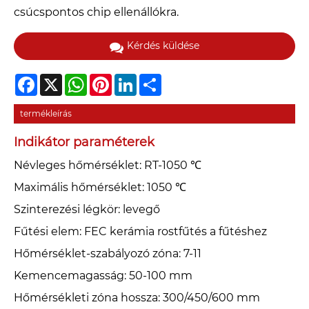
csúcspontos chip ellenállókra.
Kérdés küldése
Facebook
X
WhatsApp
Pinterest
LinkedIn
Share
termékleírás
Indikátor paraméterek
Névleges hőmérséklet: RT-1050 ℃
Maximális hőmérséklet: 1050 ℃
Szinterezési légkör: levegő
Fűtési elem: FEC kerámia rostfűtés a fűtéshez
Hőmérséklet-szabályozó zóna: 7-11
Kemencemagasság: 50-100 mm
Hőmérsékleti zóna hossza: 300/450/600 mm