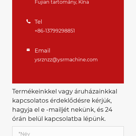
Fujian tartomány, Kína
Tel

+86-13799298851
Email

ysrznzz@ysrmachine.com
Termékeinkkel vagy áruházainkkal
kapcsolatos érdeklődésre kérjük,
hagyja el e -mailjét nekünk, és 24
órán belül kapcsolatba lépünk.