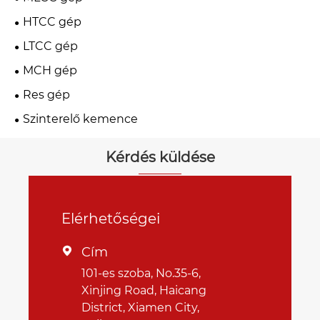
HTCC gép
LTCC gép
MCH gép
Res gép
Szinterelő kemence
Kérdés küldése
Elérhetőségei
Cím

101-es szoba, No.35-6,
Xinjing Road, Haicang
District, Xiamen City,