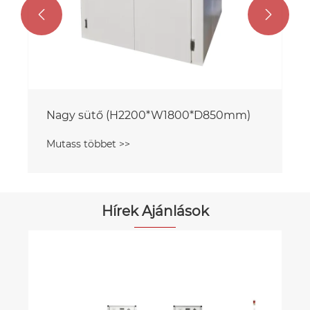


Nagy sütő (H2200*W1800*D850mm)
Mutass többet >>
Hírek Ajánlások
Hogyan teszi lehetővé az YSR
automatikus LTCC nyomtatóg
precíziós elektronikai gyártást