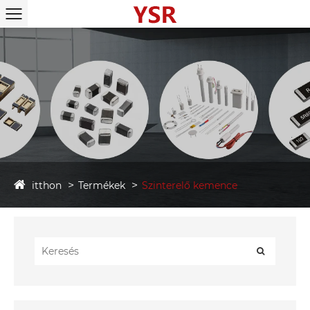
itthon
Termékek
Szinterelő kemence